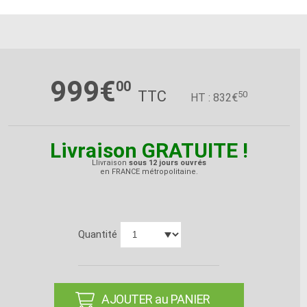
999€
00
TTC
50
HT : 832€
Livraison GRATUITE !
Llivraison
sous 12 jours ouvrés
en FRANCE métropolitaine.
Quantité
AJOUTER au PANIER