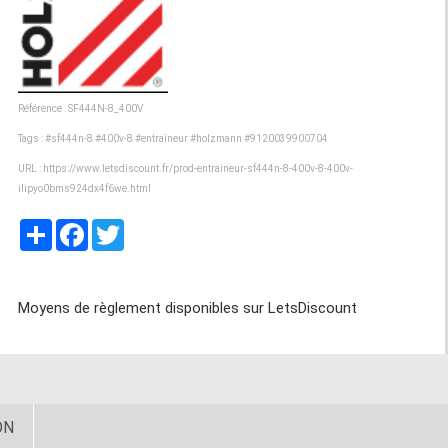
Référence : SF444N-8_400V
Tags :
#sf444n-8
#400v-8
#entraîneur
#holzmann
#9120039900704
URL :
https://www.letsdiscount.fr/prod-entraineur-sf444n-8-400v-8-400v-
ilipyo0bms924dx4f6we.html
Partager
Facebook
Twitter
Moyens de règlement disponibles sur LetsDiscount
ON