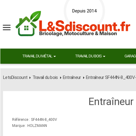
Depuis 2014
TRAVAIL DU MÉTAL
TRAVAIL DU BOIS
GARAG
LetsDiscount
Travail du bois
Entraîneur
Entraîneur SF444N-8_400V
Entraîneu
Référence : SF444N-8_400V
Marque : HOLZMANN