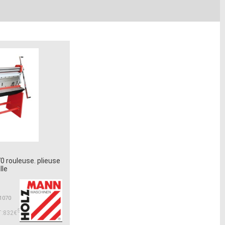
 rouleuse. plieuse
lle
1070
50
:832€