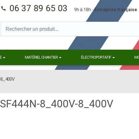
06 37 89 65 03
call
9h à 18h -
Entreprise française
E
MATÉRIEL CHANTIER
ÉLECTROPORTATIF
M
-8_400V
r SF444N-8_400V-8_400V