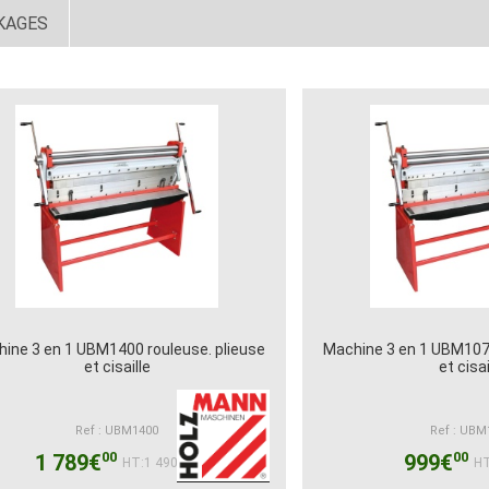
KAGES
ine 3 en 1 UBM1400 rouleuse. plieuse
Machine 3 en 1 UBM1070
et cisaille
et cisai
Ref : UBM1400
Ref : UBM
00
00
1 789€
999€
83
HT:1 490€
HT