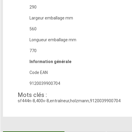
290
Largeur emballage mm
560
Longueur emballage mm
770
Information générale
Code EAN
9120039900704
Mots clés :
sf444n-8,400v-8,entraîneur,holzmann,9120039900704