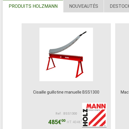
PRODUITS HOLZMANN
NOUVEAUTÉS
DESTOC
Cisaille guillotine manuelle BSS1300
Mach
Ref : BSS1300
00
485€
17
HT:404€