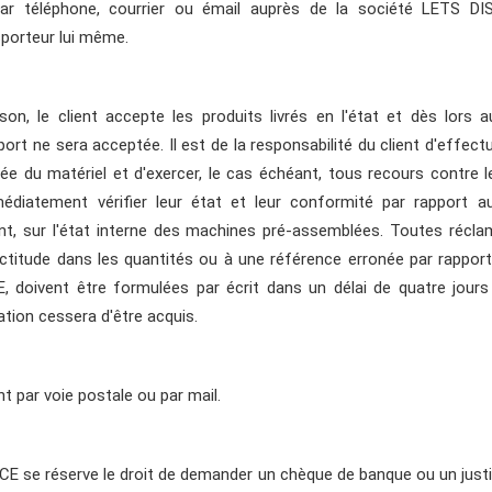
n, par téléphone, courrier ou émail auprès de la société LETS 
porteur lui même.
ison, le client accepte les produits livrés en l'état et dès lors 
t ne sera acceptée. Il est de la responsabilité du client d'effectu
ivée du matériel et d'exercer, le cas échéant, tous recours contre l
édiatement vérifier leur état et leur conformité par rapport au
nt, sur l'état interne des machines pré-assemblées. Toutes récla
actitude dans les quantités ou à une référence erronée par rappo
doivent être formulées par écrit dans un délai de quatre jours
ation cessera d'être acquis.
t par voie postale ou par mail.
se réserve le droit de demander un chèque de banque ou un justific