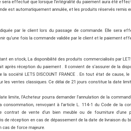
sera effectué que lorsque l'intégralité du paiement aura été effec
nde est automatiquement annulée, et les produits réservés remis e
 indiquée par le client lors du passage de commande. Elle sera e
venir qu'une fois la commande validée par le client et le paiement eff
étant en stock, La disponibilité des produits commercialisés par 
t après réception du paiement . Il convient de s'assurer de la disp
 de la société LETS DISCOUNT FRANCE . En tout état de cause, le 
 les ventes classiques. Ce délai de 21 jours constitue la date limi
ate limite, l’Acheteur pourra demander l’annulation de la commande
 la consommation, renvoyant à l’article L. 114-1 du Code de la c
contrat de vente d'un bien meuble ou de fourniture d'une pr
de réception en cas de dépassement de la date de livraison du bie
n cas de force majeure.