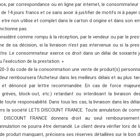
nce, par correspondance ou en ligne par internet, le consommateur 
 de 14 jours francs et ce sans avoir à justifier de motifs ni à payer 
t etre non utilise et complet dans le carton d origine et dans son emb
onctionne pas.
nsidéré comme rompu à la réception, par le vendeur ou par le presta
e de sa décision, si la livraison n'est pas intervenue ou si la pre
lettre. Le consommateur exerce ce droit dans un délai de soixante
u l'exécution de la prestation. »
1-20-3 du code de la consommation une vente de produit(s) personnali
deur remboursera l’Acheteur dans les meilleurs délais et au plus tar
cé et dénoncé par lettre recommandée. En cas de force majeur
, grèves, block-out, etc.) retardant ou interdisant la livraison 
te responsabilité. Dans tous les cas, la livraison dans les délais 
vers la société LETS DISCOUNT FRANCE. Toute annulation de comma
TS DISCOUNT FRANCE donnera droit au seul remboursemen
ulation ne pourra être demandé. Le client devra vérifier lors de la 
de produit manquant, précisera ses réserves détaillées sur le bon de