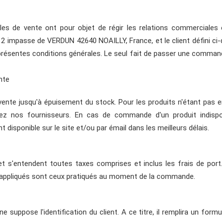
les de vente ont pour objet de régir les relations commerciale
12 impasse de VERDUN 42640 NOAILLY, France, et le client défini ci
résentes conditions générales. Le seul fait de passer une command
nte
vente jusqu'à épuisement du stock. Pour les produits n'étant pas e
hez nos fournisseurs. En cas de commande d'un produit indispon
t disponible sur le site et/ou par émail dans les meilleurs délais.
t s'entendent toutes taxes comprises et inclus les frais de port.
 appliqués sont ceux pratiqués au moment de la commande.
uppose l'identification du client. A ce titre, il remplira un formul