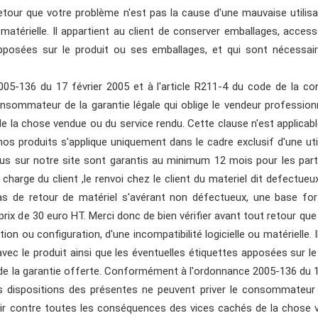
etour que votre problème n'est pas la cause d'une mauvaise utilisat
u matérielle. Il appartient au client de conserver emballages, access
pposées sur le produit ou ses emballages, et qui sont nécessair
5-136 du 17 février 2005 et à l'article R211-4 du code de la co
nsommateur de la garantie légale qui oblige le vendeur professionn
 la chose vendue ou du service rendu. Cette clause n'est applicab
s produits s'applique uniquement dans le cadre exclusif d'une uti
dus sur notre site sont garantis au minimum 12 mois pour les partic
harge du client ,le renvoi chez le client du materiel dit defectueu
de retour de matériel s'avérant non défectueux, une base forfa
rix de 30 euro HT. Merci donc de bien vérifier avant tout retour qu
ation ou configuration, d'une incompatibilité logicielle ou matérielle. 
vec le produit ainsi que les éventuelles étiquettes apposées sur le
de la garantie offerte. Conformément à l'ordonnance 2005-136 du 17 
dispositions des présentes ne peuvent priver le consommateur de
tir contre toutes les conséquences des vices cachés de la chose 