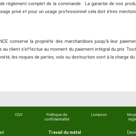
s de règlement complet de la commande . La garantie de nos produ
 usage privé et pour un usage professionnel cela doit étres mentionn
 conserve la propriété des marchandises jusqu'à leur paiement i
s au client s'effectue au moment du paiement intégral du prix. Tout
priété, les risques de pertes, vols ou destruction sont à la charge du 
CGV
Politique de
Livraison
Moye
confidentialité
règl
il
Travail du métal
Devi