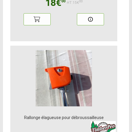
18€
00
00
HT:15€
Rallonge élagueuse pour débroussailleuse