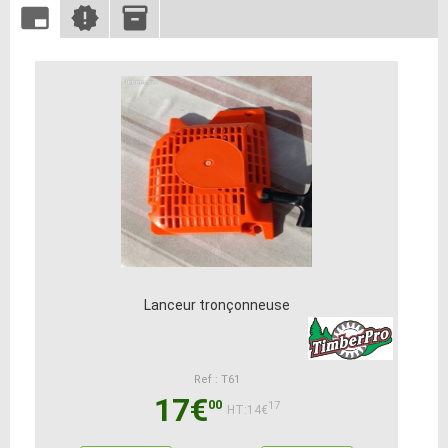
Lanceur tronçonneuse
Ref : T61
17€
00
17
HT:14€