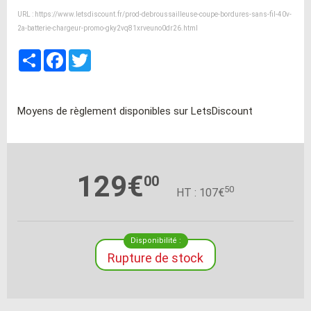
URL :
https://www.letsdiscount.fr/prod-debroussailleuse-coupe-bordures-sans-fil-40v-
2a-batterie-chargeur-promo-gky2vq81xrveuno0dr26.html
Partager
Facebook
Twitter
Moyens de règlement disponibles sur LetsDiscount
129€
00
50
HT : 107€
Disponibilité :
Rupture de stock