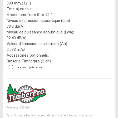
300 mm (12 ")
Tête ajustable:
4 positions from 0 to 72 °
Niveau de pression acoustique (Lpa):
78.8 dB(A)
Niveau de puissance acoustique (Lwa):
92.43 dB(A)
Valeur d'émission de vibration (Ah):
2.033 m/s²
Accessoires optionnels:
Batterie Timberpro (2 ah)
. (...)
Lire le descriptif complet
Référence : 452369
Tags :
#broussailleuse
#coupe-bordures
#batterie
#chargeur
#timberpro