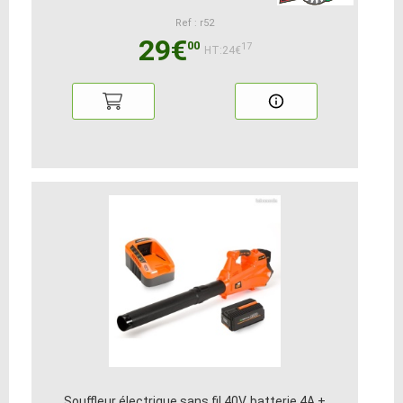
Ref : r52
29€
00
17
HT:24€
Souffleur électrique sans fil 40V. batterie 4A +