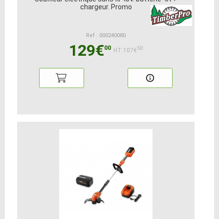
chargeur. Promo
Ref : 000240080
129€
00
50
HT:107€