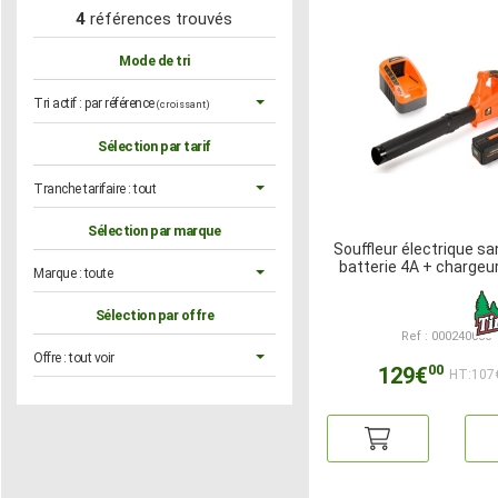
4
références trouvés
Mode de tri
Tri actif :
par référence
(croissant)
Sélection par tarif
Tranche tarifaire :
tout
Sélection par marque
Souffleur électrique san
batterie 4A + chargeu
Marque :
toute
Sélection par offre
Ref : 000240080
Offre :
tout voir
00
129€
HT:107