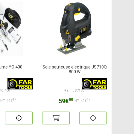
Lime YO 400
Scie sauteuse electrique JS710Q
800 W
 YO 400
Ref : JS710Q
00
59€
17
17
HT:49€
HT:49€