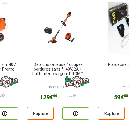
s fil 40V.
Débroussailleuse / coupe-
Ponceuse 
r. Promo
bordures sans fil 40V. 2A +
batterie + chargeur PROMO
Ref : 452369
Ref :
00
00
129€
59€
50
50
€
HT:107€
Rupture
Rupture