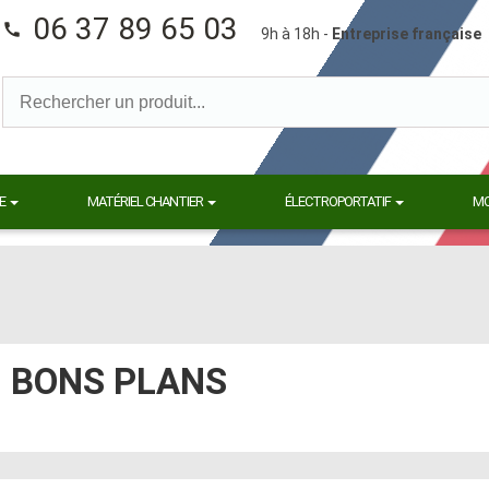
06 37 89 65 03
call
9h à 18h -
Entreprise française
E
MATÉRIEL CHANTIER
ÉLECTROPORTATIF
M
BONS PLANS