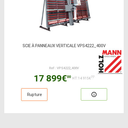
SCIE À PANNEAUX VERTICALE VPS4222_400V
Ref : VPS4222_400V
17 899€
00
77
HT:14 915€
Rupture