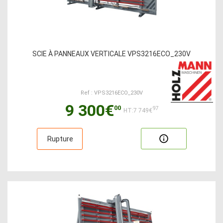
SCIE À PANNEAUX VERTICALE VPS3216ECO_230V
Ref : VPS3216ECO_230V
9 300€
00
97
HT:7 749€
Rupture