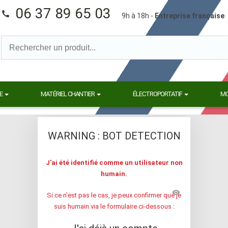
06 37 89 65 03
call
9h à 18h -
Entreprise française
E
MATÉRIEL CHANTIER
ÉLECTROPORTATIF
M
WARNING : BOT DETECTION
J'ai été identifié comme un utilisateur non
humain.
visibility
Si ce n'est pas le cas, je peux confirmer que je
suis humain via le formulaire ci-dessous :