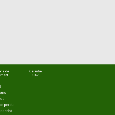
ns de
Garantie
ement
SAV
s
lans
act
se perdu
vascript