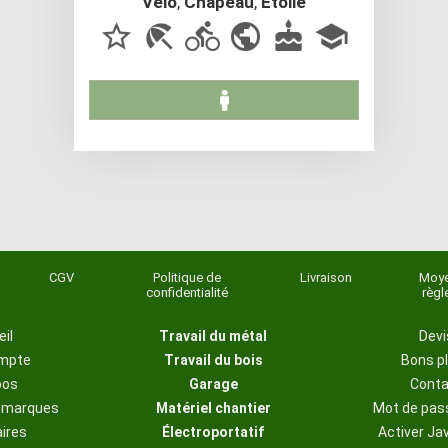
Velo
,
Chapeau
,
Etoile
CGV
Politique de
Livraison
Moye
confidentialité
règl
il
Travail du métal
Devi
mpte
Travail du bois
Bons p
pos
Garage
Cont
s marques
Matériel chantier
Mot de pas
aires
Électroportatif
Activer Ja