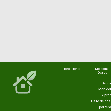
Rechercher
Mentions
légales
Accue
Mon co
A pro
Liste de no
parten