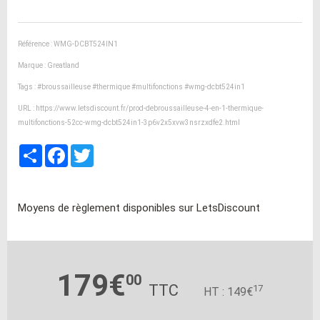
Référence : WMG-DCBT524IN1
Marque : Greatland
Tags :
#broussailleuse
#thermique
#multifonctions
#wmg-dcbt524in1
URL :
https://www.letsdiscount.fr/prod-debroussailleuse-4-en-1-thermique-
multifonctions-52cc-wmg-dcbt524in1-3p6v2x5xvw3nsrzxdfe2.html
Partager
Facebook
Twitter
Moyens de règlement disponibles sur LetsDiscount
179€
00
TTC
17
HT : 149€