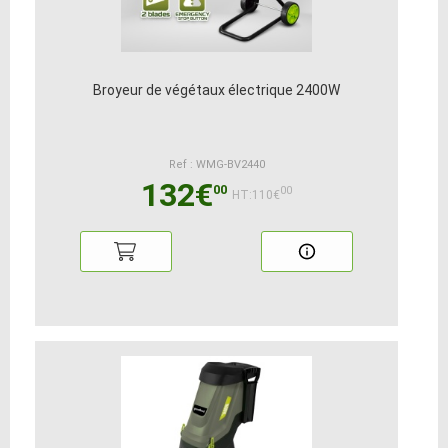
Broyeur de végétaux électrique 2400W
Ref : WMG-BV2440
132€
00
00
HT:110€