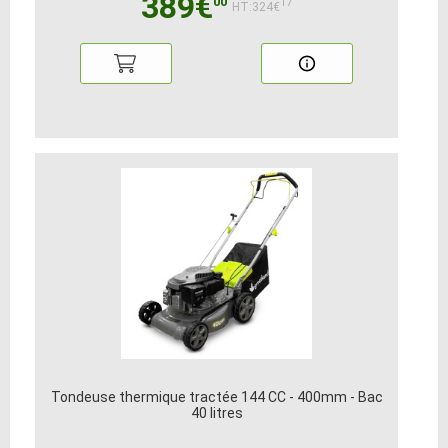
389€
00
17
HT:324€
Tondeuse thermique tractée 144 CC - 400mm - Bac
40 litres