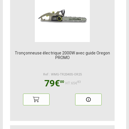
Tronçonneuse électrique 2000W avec guide Oregon
PROMO
Ref : WMG-TR2040S-OR25
79€
00
83
HT:65€