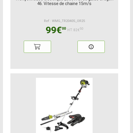
46. Vitesse de chaine 15m/s
Ref : WMG_TR2040S_OR25
99€
00
50
HT:82€