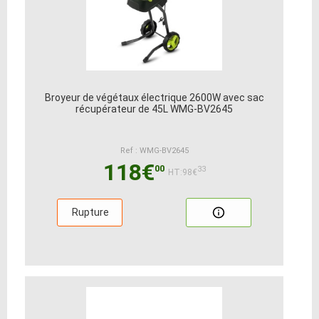
Broyeur de végétaux électrique 2600W avec sac
récupérateur de 45L WMG-BV2645
Ref : WMG-BV2645
118€
00
33
HT:98€
Rupture