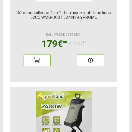
Débroussailleuse 4 en 1 thermique multifonctions
52CC WMG-DCBT524IN1 en PROMO
Ref : WMG-DCBT524IN1
179€
00
17
HT:149€