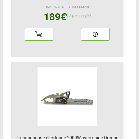
Ref : WMG-TTAC41T144-20
189€
00
50
HT:157€
Tronçonneuse électrique 2000W avec guide Oregon