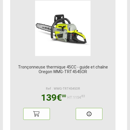
Tronçonneuse thermique 45CC - guide et chaîne
Oregon WMG-TRT4545OR
Ref : WMG-TRT4545OR
139€
00
83
HT:115€