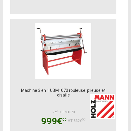
Machine 3 en 1 UBM1070 rouleuse. plieuse et
cisaille
Ref : UBM1070
999€
00
50
HT:832€