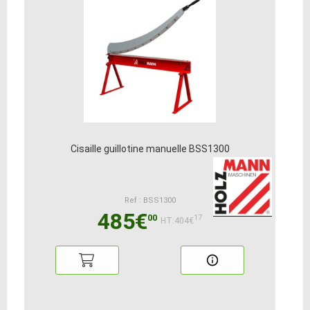
Cisaille guillotine manuelle BSS1300
Ref : BSS1300
485€
00
17
HT:404€