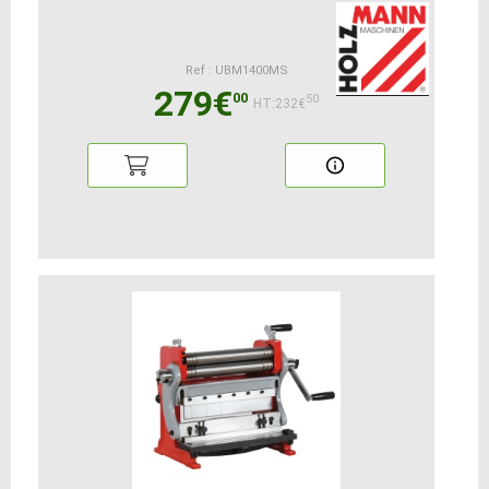
Ref : UBM1400MS
279€
00
50
HT:232€