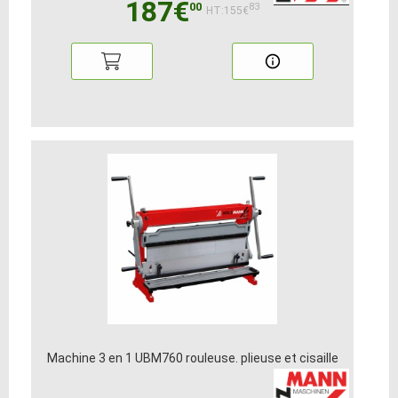
187€
00
83
HT:155€
Machine 3 en 1 UBM760 rouleuse. plieuse et cisaille