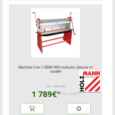
Machine 3 en 1 UBM1400 rouleuse. plieuse et
cisaille
Ref : UBM1400
1 789€
00
83
HT:1 490€