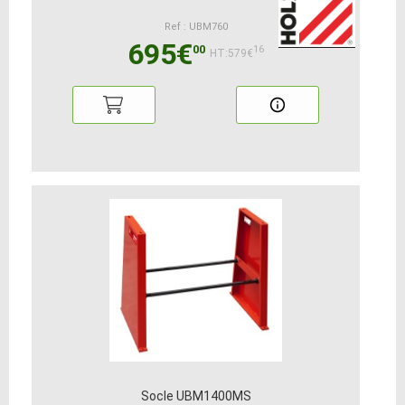
Ref : UBM760
695€
00
16
HT:579€
Socle UBM1400MS