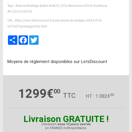
Tags :
#cabine
#sablage
#pièce
#sk420_230v
#holzmann
#230v
#sableuse
#9120132140755
URL :
https://www.letsdiscount.fr/prod-cabine-de-sablage-sk420-230v-
w570s97gsa4jgpjr42bv.html
Partager
Facebook
Twitter
Moyens de règlement disponibles sur LetsDiscount
1299€
00
TTC
50
HT : 1 082€
Livraison GRATUITE !
Llivraison
sous 12 jours ouvrés
en FRANCE métropolitaine.