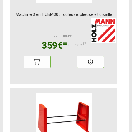
Machine 3 en 1 UBM305 rouleuse. plieuse et cisaille
Ref : UBM305
359€
00
17
HT:299€